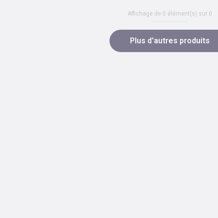
Affichage de
0
élément(s) sur
0
Plus d'autres produits