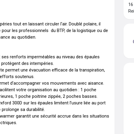
16
Re
s tout en laissant circuler l'air. Doublé polaire, il 
 pour les professionnels  du BTP, de la logistique ou de 
ance au quotidien.

 ses renforts imperméables au niveau des épaules 
 protègent des intempéries.

e permet une évacuation efficace de la transpiration, 
efforts soutenus.

ermet d’accompagner vos mouvements avec aisance.

litent votre organisation au quotidien : 1 poche 
rieures, 1 poche poitrine zippée, 2 poches basses.

ford 300D sur les épaules limitent l’usure liée au port 
rolonge sa durabilité. 

armer garantit une sécurité accrue dans les situations 
iques. 
