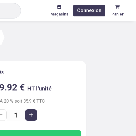
Connexion
Magasins
Panier
ix
9.92
€
HT l'unité
VA
20
% soit
35.9
€ TTC