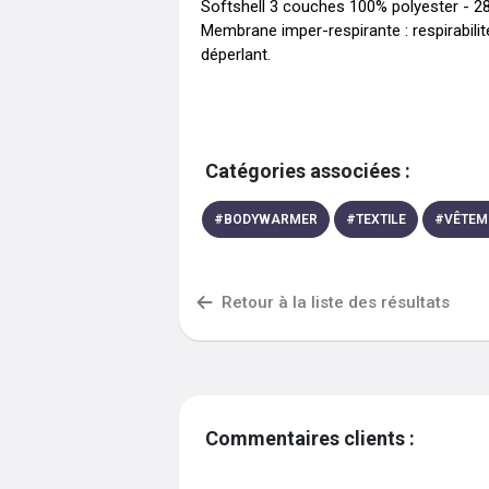
Softshell 3 couches 100% polyester - 28
Membrane imper-respirante : respirabili
déperlant.
Catégories associées :
#
BODYWARMER
#
TEXTILE
#
VÊTEM
Retour à la liste des résultats
Commentaires clients :