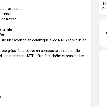
16
et respirante.

Re
rtable

de Kevlar 

bilité

rt

 sur un carrelage en céramique avec NALS et sur un sol 
levée grâce à sa coque en composite et sa semelle 
e d'une membrane MTD offre étanchéité et respirabilité. 