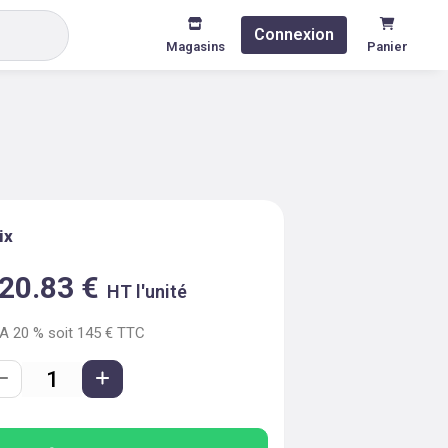
Connexion
Magasins
Panier
ix
20.83
€
HT l'unité
VA
20
% soit
145
€ TTC