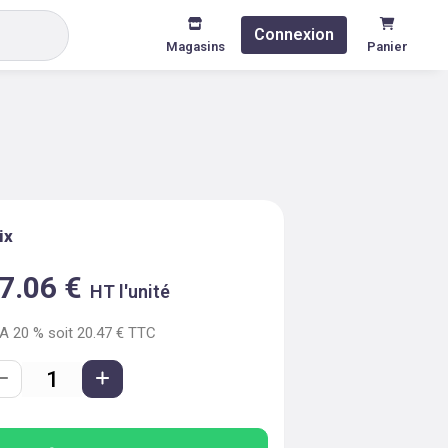
Connexion
Magasins
Panier
ix
7.06
€
HT l'unité
VA
20
% soit
20.47
€ TTC