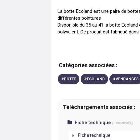
La botte Ecoland est une paire de bott
différentes pointures

Disponible du 35 au 41 la botte Ecolan
polyvalent. Ce produit est fabriqué dans
Catégories associées :
#
BOTTE
#
ECOLAND
#
VENDANGES
Téléchargements associés :
Fiche technique
(
1
document(s))
Fiche technique