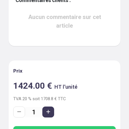
Commentaires clients :
Aucun commentaire sur cet
article
Prix
1424.00
€
HT l'unité
TVA
20
% soit
1708.8
€ TTC