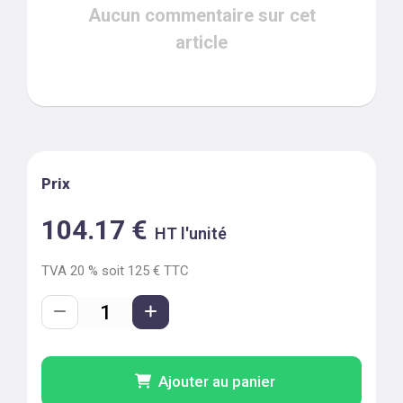
Aucun commentaire sur cet
article
Prix
104.17
€
HT l'unité
TVA
20
% soit
125
€ TTC
Ajouter au panier