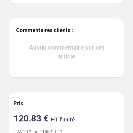
Commentaires clients :
Aucun commentaire sur cet
article
Prix
120.83
€
HT l'unité
TVA
20
% soit
145
€ TTC