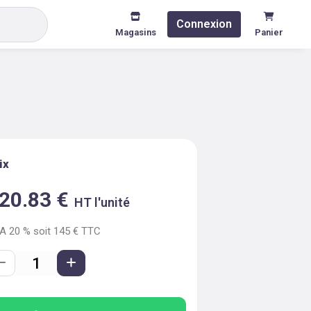
Connexion
Magasins
Panier
ix
20.83
€
HT l'unité
VA
20
% soit
145
€ TTC