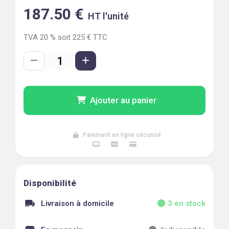
187.50
€
HT l'unité
TVA
20
% soit
225
€ TTC
Ajouter au panier
Paiement en ligne sécurisé
Disponibilité
Livraison à domicile
3
en stock