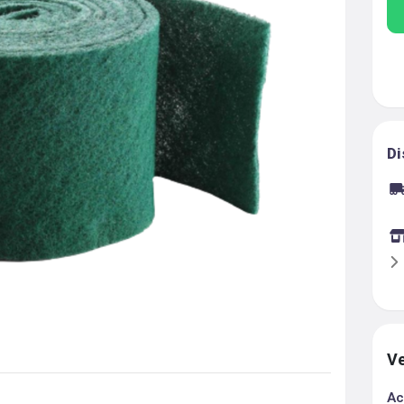
Di
Ve
Ac