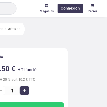
Connexion
Magasins
Panier
DE 3 MÈTRES
ix
.50
€
HT l'unité
VA
20
% soit
10.2
€ TTC