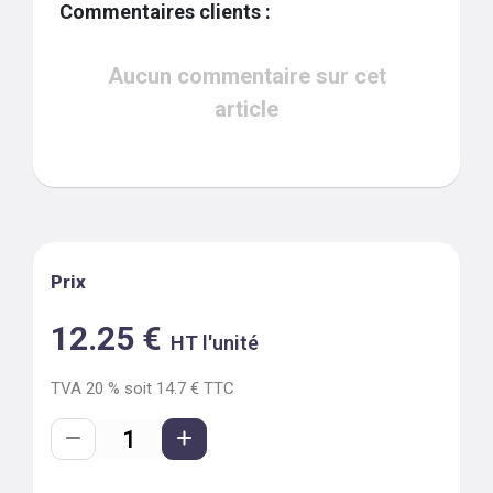
Commentaires clients :
Aucun commentaire sur cet
article
Prix
12.25
€
HT l'unité
TVA
20
% soit
14.7
€ TTC