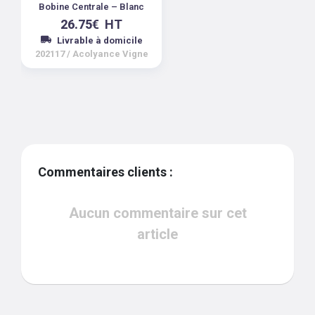
Bobine Centrale – Blanc
26.75
€
HT
Livrable à domicile
202117
/
Acolyance Vigne
Commentaires clients :
Aucun commentaire sur cet
article