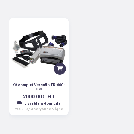
Kit complet Versaflo TR-600 -
3M
2000.00
€
HT
Livrable à domicile
255989
/
Acolyance Vigne