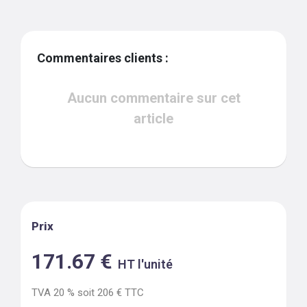
Commentaires clients :
Aucun commentaire sur cet
article
Prix
171.67
€
HT l'unité
TVA
20
% soit
206
€ TTC