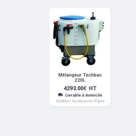
Mélangeur Techbac
220L
4293.00
€
HT
Livrable à domicile
252862
/
Acolyance Vigne