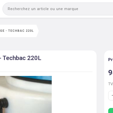
GE - TECHBAC 220L
- Techbac 220L
Pr
9
T