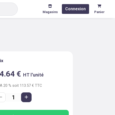
Connexion
Magasins
Panier
ix
4.64
€
HT l'unité
VA
20
% soit
113.57
€ TTC