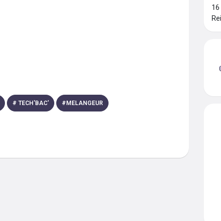
16
Re
#
TECH'BAC'
#
MELANGEUR