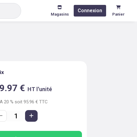
Connexion
Magasins
Panier
ix
9.97
€
HT l'unité
VA
20
% soit
95.96
€ TTC