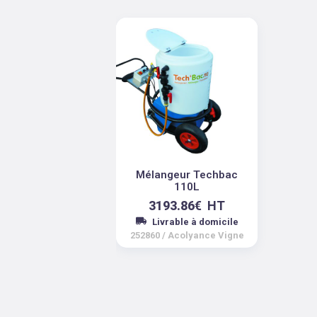
Mélangeur Techbac
110L
3193.86
€
HT
Livrable à domicile
252860
/
Acolyance Vigne