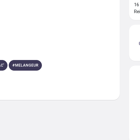
16
Re
C'
#
MELANGEUR