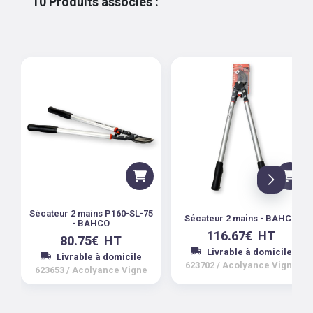
10
Produits associés
:
Sécateur 2 mains P160-SL-75
Sécateur 2 mains - BAHCO
- BAHCO
116.67
€
HT
80.75
€
HT
Livrable à domicile
Livrable à domicile
623702
/
Acolyance Vigne
623653
/
Acolyance Vigne