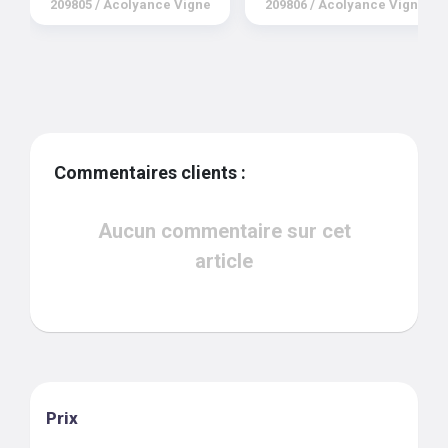
209805
/
Acolyance Vigne
209806
/
Acolyance Vigne
Commentaires clients :
Aucun commentaire sur cet
article
Prix