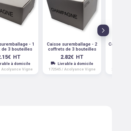
suremballage - 1
Caisse suremballage - 2
Coffret Rel
t de 3 bouteilles
coffrets de 3 bouteilles
2 bo
2.15
€
HT
2.82
€
HT
2.
vrable à domicile
Livrable à domicile
Livra
/
Acolyance Vigne
172545
/
Acolyance Vigne
209825
/
A