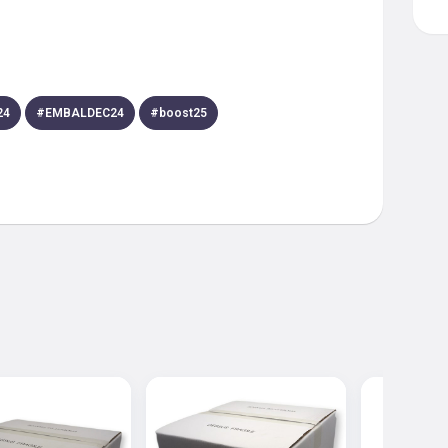
24
#
EMBALDEC24
#
boost25