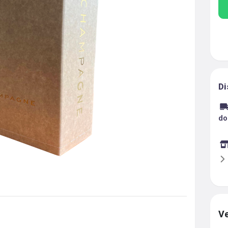
Di
do
Ve