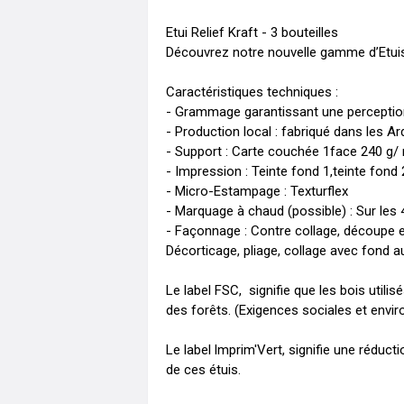
Etui Relief Kraft - 3 bouteilles

Découvrez notre nouvelle gamme d’Etuis
Caractéristiques techniques :

- Grammage garantissant une perception q
- Production local : fabriqué dans les Ar
- Support : Carte couchée 1face 240 g/ 
- Impression : Teinte fond 1,teinte fond
- Micro-Estampage : Texturflex

- Marquage à chaud (possible) : Sur les 4 
- Façonnage : Contre collage, découpe et
Décorticage, pliage, collage avec fond a
Le label FSC,  signifie que les bois uti
des forêts. (Exigences sociales et envi
Le label lmprim'Vert, signifie une réduc
de ces étuis.