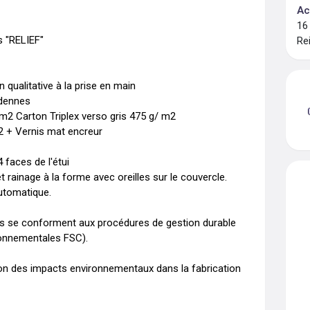
Ac
16
 "RELIEF"

Re
ualitative à la prise en main

dennes 

m2 Carton Triplex verso gris 475 g/ m2 

 2 + Vernis mat encreur

faces de l'étui

 rainage à la forme avec oreilles sur le couvercle. 
utomatique.

lisés se conforment aux procédures de gestion durable 
ronnementales FSC).

tion des impacts environnementaux dans la fabrication 