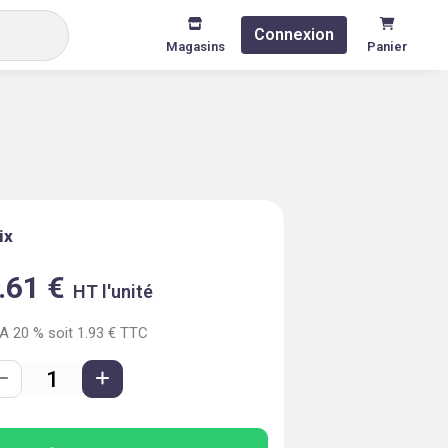
Connexion
Magasins
Panier
ix
.61
€
HT l'unité
VA
20
% soit
1.93
€ TTC