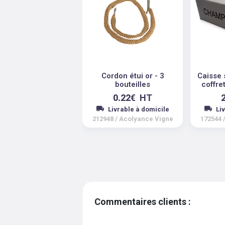
Cordon étui or - 3
Caisse 
bouteilles
coffre
0.22
€
HT
Livrable à domicile
Li
212948
/
Acolyance Vigne
172544
Commentaires clients :