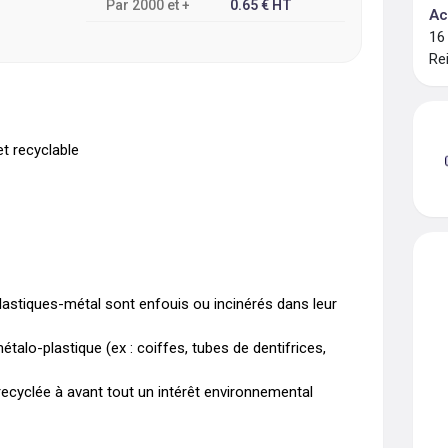
Par
2000
et +
0.65
€
HT
Ac
16
Re
t recyclable

plastiques-métal sont enfouis ou incinérés dans leur 
alo-plastique (ex : coiffes, tubes de dentifrices, 
cyclée à avant tout un intérêt environnemental 