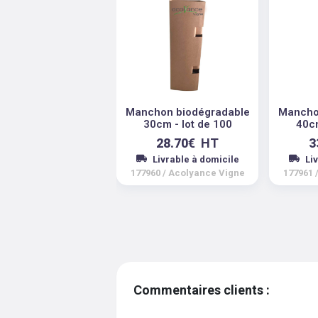
Manchon biodégradable
Mancho
30cm - lot de 100
40cm
28.70
€
HT
3
Livrable à domicile
Li
177960
/
Acolyance Vigne
177961
Commentaires clients :