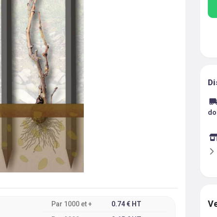
Di
do
Ve
Par
1000
et +
0.74
€
HT