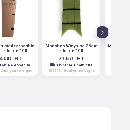
n biodégradable
Manchon Winytube 25cm
Manchon 
 - lot de 100
- lot de 100
- lo
3.00
€
HT
71.67
€
HT
75.
vrable à domicile
Livrable à domicile
Livra
/
Acolyance Vigne
183328
/
Acolyance Vigne
183329
/
A