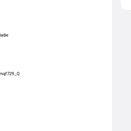
adie



6mqf729_Q