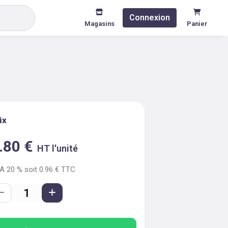
Connexion
Magasins
Panier
ix
.80
€
HT l'unité
VA
20
% soit
0.96
€ TTC