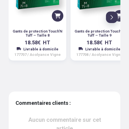
Gants de protection Touch’N
Gants de protection Touch’N
Tuff – Taille 8
Tuff – Taille 9
18.58
€
HT
18.58
€
HT
Livrable à domicile
Livrable à domicile
177707
/
Acolyance Vigne
177708
/
Acolyance Vigne
Commentaires clients :
Aucun commentaire sur cet
article