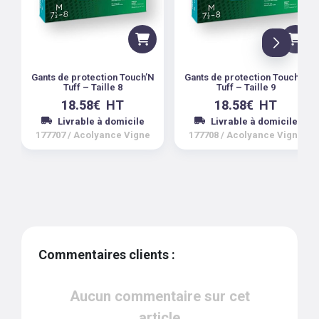
Gants de protection Touch’N
Gants de protection Touch’N
Tuff – Taille 8
Tuff – Taille 9
18.58
€
HT
18.58
€
HT
Livrable à domicile
Livrable à domicile
177707
/
Acolyance Vigne
177708
/
Acolyance Vigne
Commentaires clients :
Aucun commentaire sur cet
article