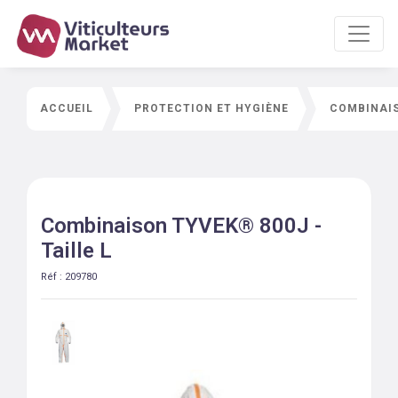
ACCUEIL
PROTECTION ET HYGIÈNE
COMBINAIS
Combinaison TYVEK® 800J -
Taille L
Réf :
209780