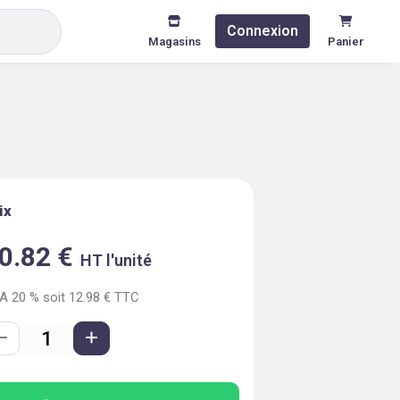
Connexion
Magasins
Panier
ix
0.82
€
HT l'unité
VA
20
% soit
12.98
€ TTC