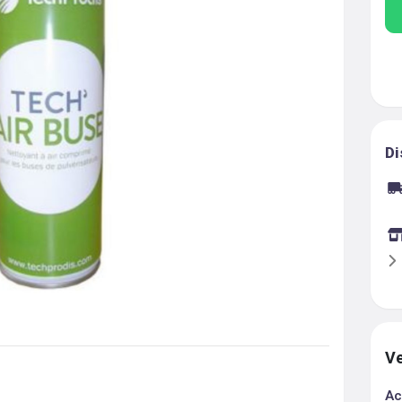
Di
Ve
Ac