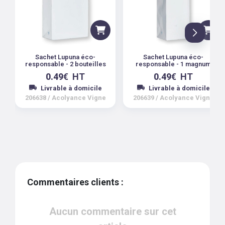
Sachet Lupuna éco-
Sachet Lupuna éco-
responsable - 2 bouteilles
responsable - 1 magnum
0.49
€
HT
0.49
€
HT
Livrable à domicile
Livrable à domicile
206638
/
Acolyance Vigne
206639
/
Acolyance Vigne
Commentaires clients :
Aucun commentaire sur cet