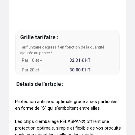
Grille tarifaire :
Tarif unitaire dégressif en fonction de la quantité
ajoutée au panier !
Par
10
et +
32.31
€
HT
Par
20
et +
30.00
€
HT
Détails de l'article :
Protection antichoc optimale grâce à ses particules 
en forme de "S" qui s’emboîtent entre elles.

Les chips d’emballage PELASPAN® offrent une 
protection optimale, simple et flexible de vos produits 
quels que soient leur taille ou leur poids. 
