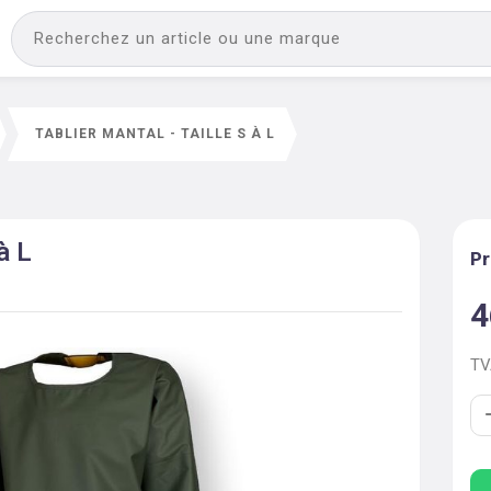
TABLIER MANTAL - TAILLE S À L
à L
Pr
4
T