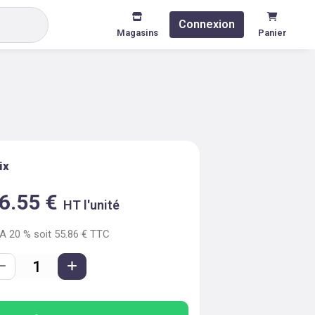
Connexion
Magasins
Panier
ix
6.55
€
HT l'unité
VA
20
% soit
55.86
€ TTC