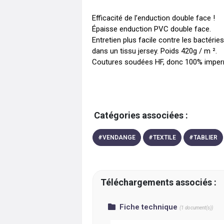
Efficacité de l’enduction double face !

Épaisse enduction PVC double face. 

Entretien plus facile contre les bactéries
dans un tissu jersey. Poids 420g / m ². 

Catégories associées :
#
VENDANGE
#
TEXTILE
#
TABLIER
Téléchargements associés :
Fiche technique
(
1
document(s))