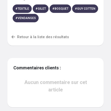
#
TEXTILE
#
GILET
#
BOSQUET
#
GUY COTTEN
#
VENDANGES
Retour à la liste des résultats
Commentaires clients :
Aucun commentaire sur cet
article