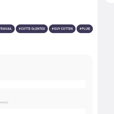
TRAVAIL
#
COTTE GLENTEX
#
GUY COTTEN
#
PLUIE
ent(s))