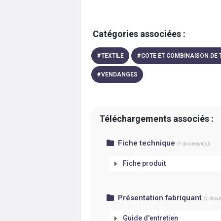
Catégories associées :
#
TEXTILE
#
COTE ET COMBINAISON DE 
#
VENDANGES
Téléchargements associés :
Fiche technique
(
1
document(s))
Fiche produit
Présentation fabriquant
(
1
docum
Guide d'entretien