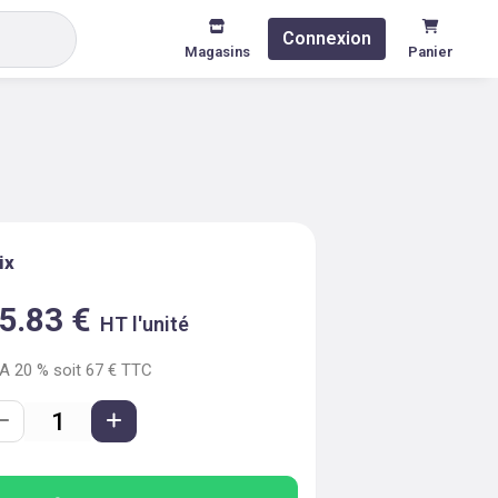
Connexion
Magasins
Panier
ix
5.83
€
HT l'unité
VA
20
% soit
67
€ TTC