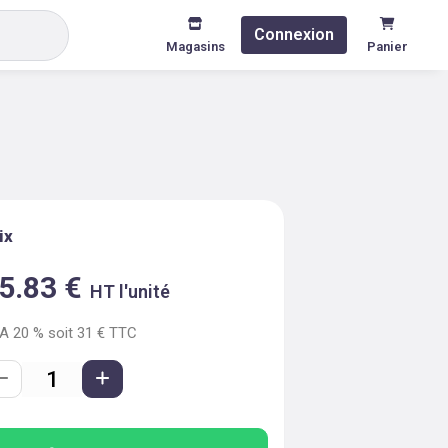
Connexion
Magasins
Panier
ix
5.83
€
HT l'unité
VA
20
% soit
31
€ TTC