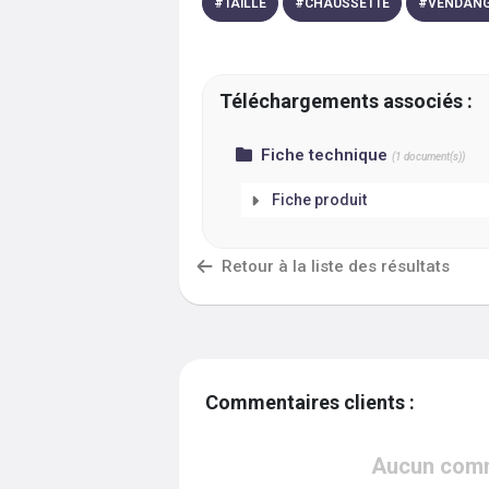
#
TAILLE
#
CHAUSSETTE
#
VENDAN
Téléchargements associés :
Fiche technique
(
1
document(s))
Fiche produit
Retour à la liste des résultats
Commentaires clients :
Aucun comme