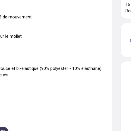
16
Re
té de mouvement.

 le mollet. 

douce et bi-élastique (90% polyester - 10% élasthane). 

ues. 
