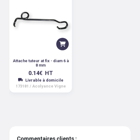
Attache tuteur at fix - diam 6 à
8 mm
0.14
€
HT
Livrable à domicile
173181
/
Acolyance Vigne
Commentaires clients :