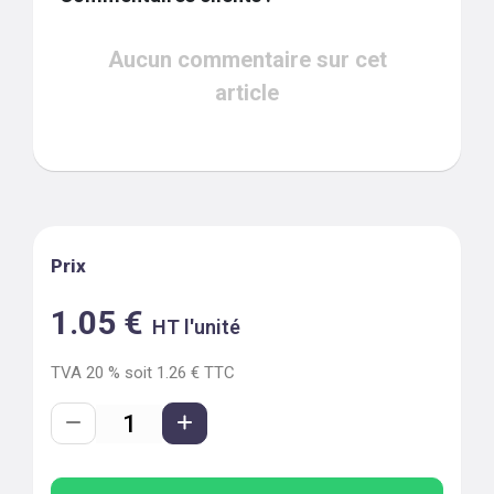
Aucun commentaire sur cet
article
Prix
1.05
€
HT l'unité
TVA
20
% soit
1.26
€ TTC