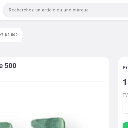
OT DE 500
de 500
Pr
1
T