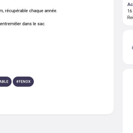
Ac
m, récupérable chaque année. 

16
Re
'entremêler dans le sac.

ABLE
#
FENOX