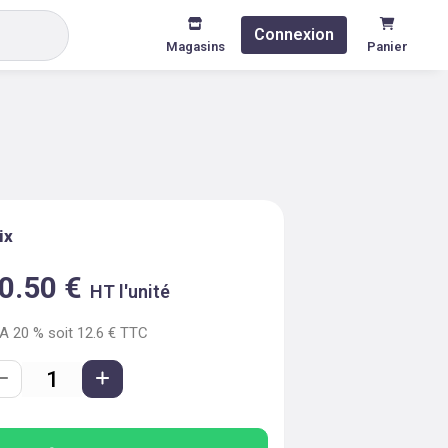
Connexion
Magasins
Panier
ix
0.50
€
HT l'unité
VA
20
% soit
12.6
€ TTC