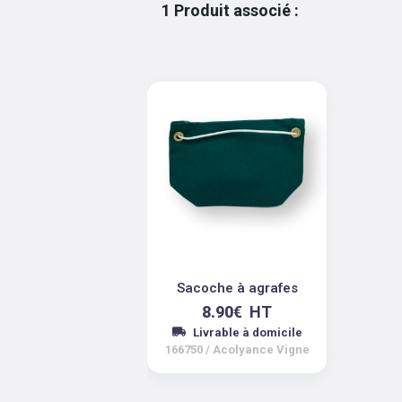
1
Produit associé
:
Sacoche à agrafes
8.90
€
HT
Livrable à domicile
166750
/
Acolyance Vigne