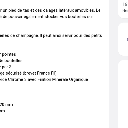
16
r un pied de tas et des calages latéraux amovibles. Le 
Re
té de pouvoir également stocker vos bouteilles sur 
lles de champagne. Il peut ainsi servir pour des petits 


 pointes

e bouteilles

 par 3

e sécurisé (brevet France Fil)

rcé Chrome 3 avec Finition Minérale Organique

620 mm

mm
