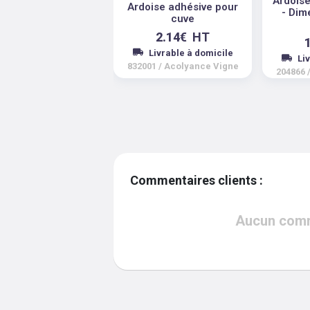
Ardoise
Ardoise adhésive pour
- Dim
cuve
2.14
€
HT
Livrable à domicile
Li
832001
/
Acolyance Vigne
204866
Commentaires clients :
Aucun comme