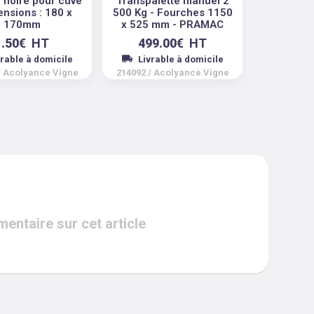
 noire pour cuve
Transpalette manuel 2
ensions : 180 x
500 Kg - Fourches 1150
170mm
x 525 mm - PRAMAC
1.50
€
HT
499.00
€
HT
vrable à domicile
Livrable à domicile
/
Acolyance Vigne
214092
/
Acolyance Vigne
ntaire sur cet article