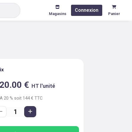
Connexion
Magasins
Panier
ix
20.00
€
HT l'unité
VA
20
% soit
144
€ TTC