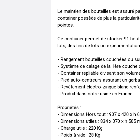
Le maintien des bouteilles est assuré pa
container possède de plus la particulari
pointes.

Ce container permet de stocker 91 boutei
lots, des fins de lots ou expérimentation.
- Rangement bouteilles couchées ou sur
- Système de calage de la 1ère couche d
- Container repliable divisant son volume
- Pied auto-centreurs assurant un gerbag
- Revêtement électro-zingué blanc renfo
- Produit dans notre usine en France

Propriétés :

- Dimensions Hors tout : 907 x 420 x h 
- Dimensions utiles : 834 x 370 x h 505 
- Charge utile : 220 Kg

- Poids à vide : 28 Kg
