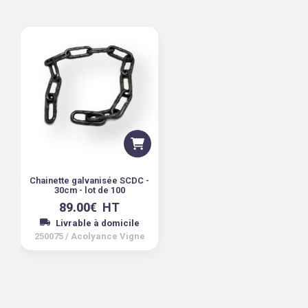
Chainette galvanisée SCDC -
30cm - lot de 100
89.00
€
HT
Livrable à domicile
250075
/
Acolyance Vigne