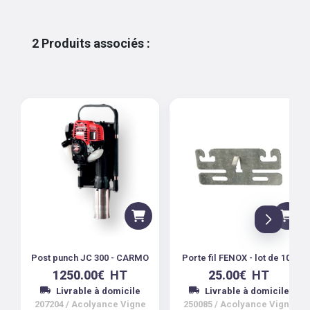
2
Produits associés
:
Post punch JC 300 - CARMO
Porte fil FENOX - lot de 100
1250.00
€
HT
25.00
€
HT
Livrable à domicile
Livrable à domicile
207204
/
Acolyance Vigne
250085
/
Acolyance Vigne