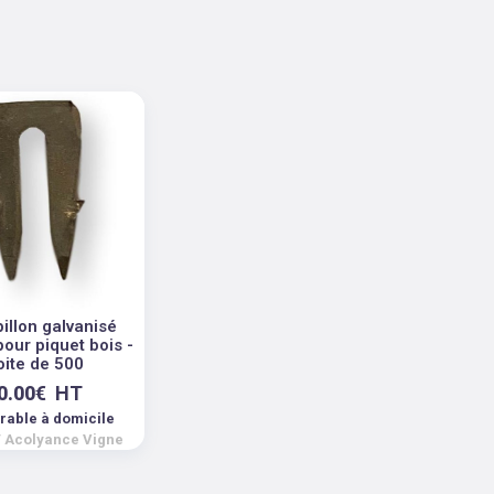
illon galvanisé
our piquet bois -
oite de 500
0.00
€
HT
vrable à domicile
/
Acolyance Vigne