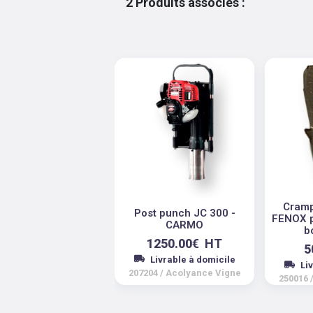
2
Produits associés
:
Cramp
Post punch JC 300 -
FENOX p
CARMO
b
1250.00
€
HT
5
Livrable à domicile
Li
207204
/
Acolyance Vigne
250016