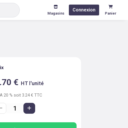
Connexion
Magasins
Panier
ix
.70
€
HT l'unité
VA
20
% soit
3.24
€ TTC