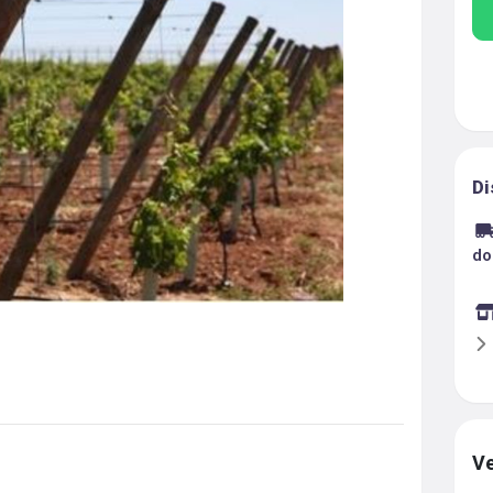
Di
do
Ve