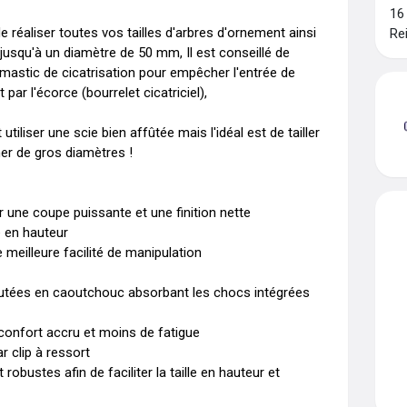
16
réaliser toutes vos tailles d'arbres d'ornement ainsi 
Re
 jusqu'à un diamètre de 50 mm, Il est conseillé de 
mastic de cicatrisation pour empêcher l'entrée de 
ar l'écorce (bourrelet cicatriciel),

tiliser une scie bien affûtée mais l'idéal est de tailler 
ner de gros diamètres !

une coupe puissante et une finition nette

 en hauteur

eilleure facilité de manipulation

 butées en caoutchouc absorbant les chocs intégrées 
onfort accru et moins de fatigue

 clip à ressort

bustes afin de faciliter la taille en hauteur et 