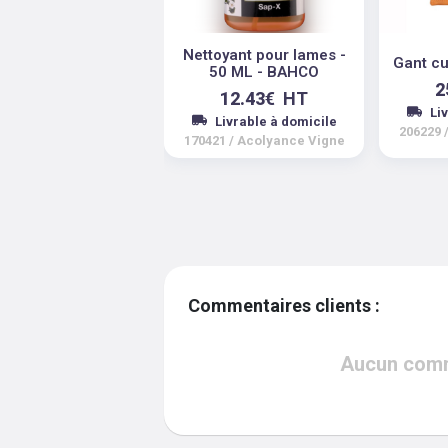
Nettoyant pour lames -
Gant cu
50 ML - BAHCO
2
12.43
€
HT
Li
Livrable à domicile
206229
170421
/
Acolyance Vigne
Commentaires clients :
Aucun comme