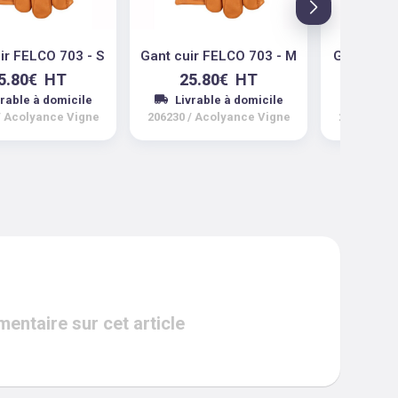
ir FELCO 703 - S
Gant cuir FELCO 703 - M
Gant cuir
5.80
€
HT
25.80
€
HT
25.
vrable à domicile
Livrable à domicile
Livra
/
Acolyance Vigne
206230
/
Acolyance Vigne
206231
/
A
ntaire sur cet article