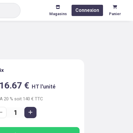
Connexion
Magasins
Panier
ix
16.67
€
HT l'unité
VA
20
% soit
140
€ TTC