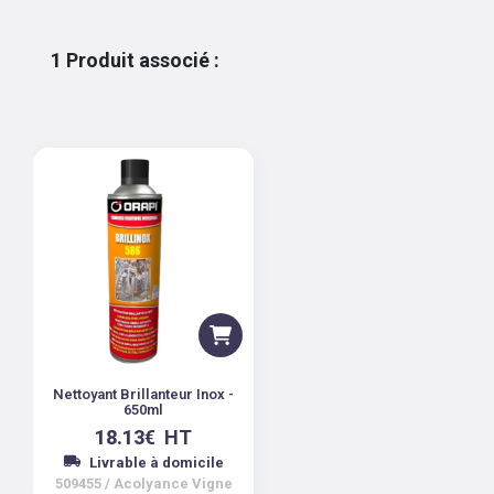
1
Produit associé
:
Nettoyant Brillanteur Inox -
650ml
18.13
€
HT
Livrable à domicile
509455
/
Acolyance Vigne