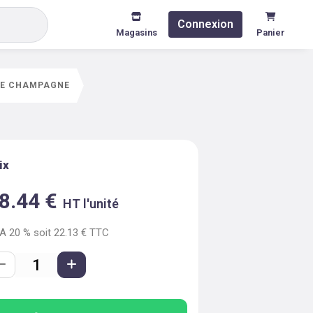
Connexion
Magasins
Panier
 DE CHAMPAGNE
ix
8.44
€
HT l'unité
VA
20
% soit
22.13
€ TTC