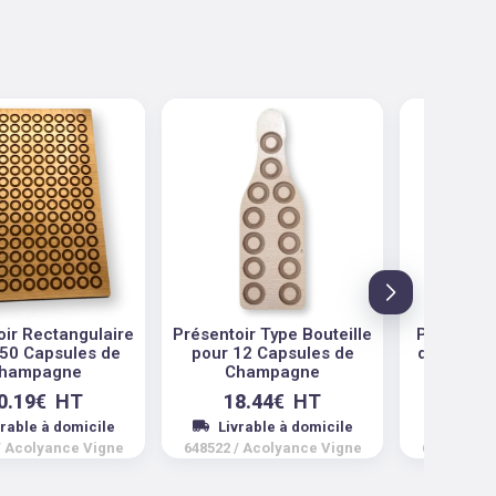
oir Rectangulaire
Présentoir Type Bouteille
Présentoi
150 Capsules de
pour 12 Capsules de
de Raisin
hampagne
Champagne
de C
0.19
€
HT
18.44
€
HT
29.
vrable à domicile
Livrable à domicile
Livra
/
Acolyance Vigne
648522
/
Acolyance Vigne
698044
/
A