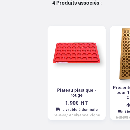
4
Produits associés
:
Présent
Plateau plastique -
pour 
rouge
C
1.90
€
HT
4
Livrable à domicile
Li
648499
/
Acolyance Vigne
648498