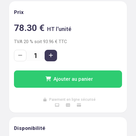
Prix
78.30
€
HT l'unité
TVA
20
% soit
93.96
€ TTC
Ajouter au panier
Paiement en ligne sécurisé
Disponibilité