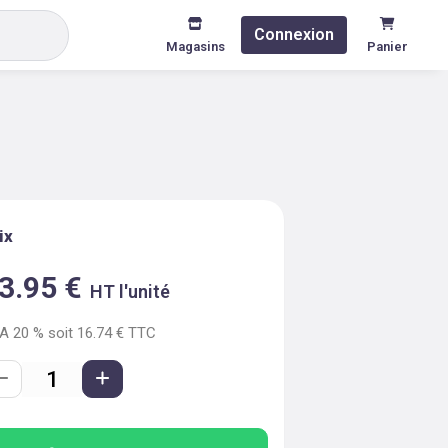
Connexion
Magasins
Panier
ix
3.95
€
HT l'unité
VA
20
% soit
16.74
€ TTC