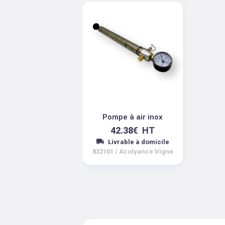
Pompe à air inox
42.38
€
HT
Livrable à domicile
832101
/
Acolyance Vigne