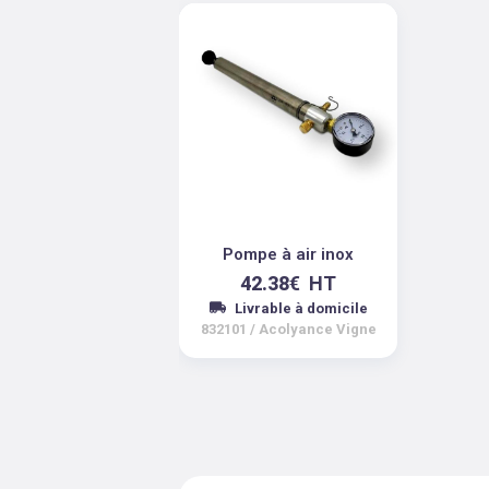
Pompe à air inox
42.38
€
HT
Livrable à domicile
832101
/
Acolyance Vigne