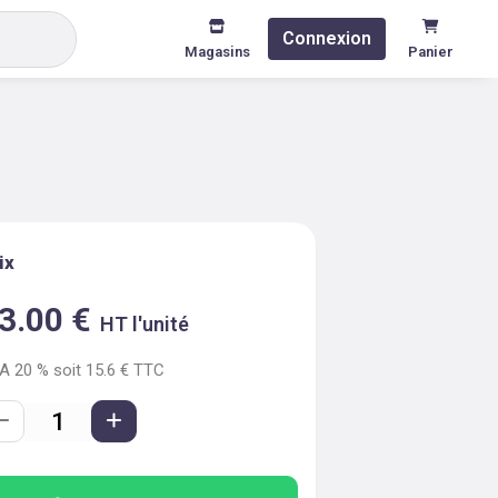
Connexion
Magasins
Panier
ix
3.00
€
HT l'unité
VA
20
% soit
15.6
€ TTC