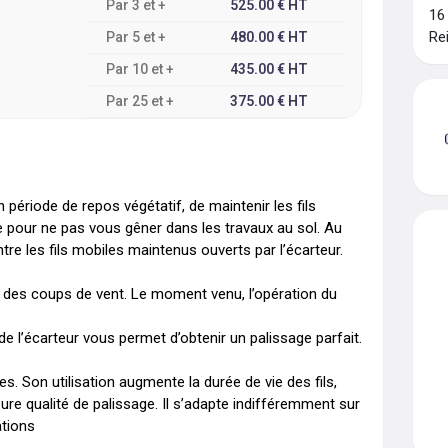
Par
3
et +
525.00
€
HT
16
Re
Par
5
et +
480.00
€
HT
Par
10
et +
435.00
€
HT
Par
25
et +
375.00
€
HT
n période de repos végétatif, de maintenir les fils 
te pour ne pas vous gêner dans les travaux au sol. Au 
re les fils mobiles maintenus ouverts par l’écarteur.

des coups de vent. Le moment venu, l’opération du 
de l’écarteur vous permet d’obtenir un palissage parfait.

. Son utilisation augmente la durée de vie des fils, 
re qualité de palissage. Il s’adapte indifféremment sur 
tions
