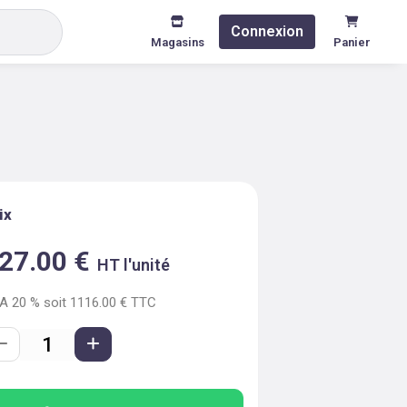
Connexion
Magasins
Panier
ix
27.00
€
HT l'unité
VA
20
% soit
1116.00
€ TTC