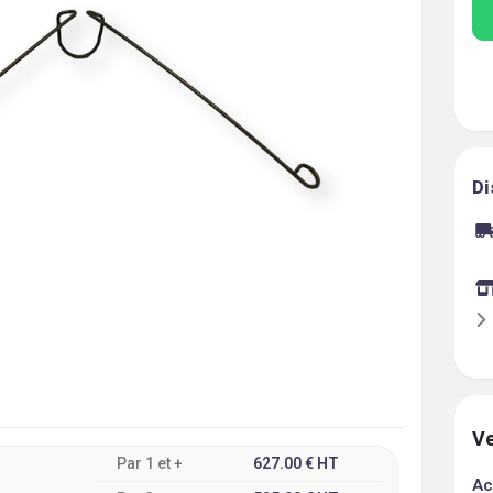
Di
Ve
Par
1
et +
627.00
€
HT
Ac