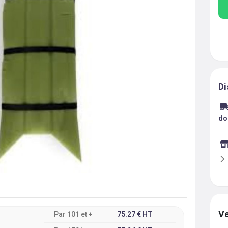
Di
do
Ve
Par
101
et +
75.27
€
HT