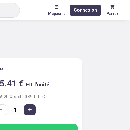
Connexion
Magasins
Panier
ix
5.41
€
HT l'unité
VA
20
% soit
90.49
€ TTC