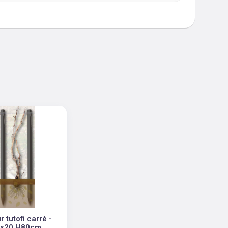
r tutofi carré -
x20 H80cm