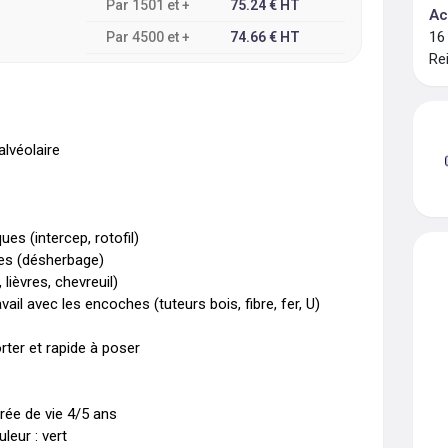
Par
1501
et +
75.24
€
HT
Ac
16
Par
4500
et +
74.66
€
HT
Re
véolaire 

s (intercep, rotofil) 

s (désherbage) 

ièvres, chevreuil) 

ail avec les encoches (tuteurs bois, fibre, fer, U) 

ter et rapide à poser 

urée de vie 4/5 ans

leur : vert 
