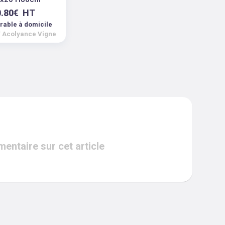
0.80
€
HT
vrable à domicile
/
Acolyance Vigne
ntaire sur cet article