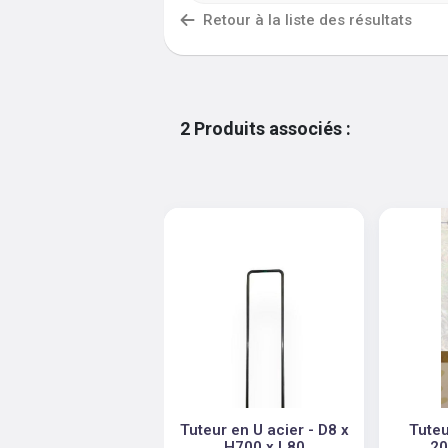
Retour à la liste des résultats
2
Produits associés
:
Tuteur en U acier - D8 x
Tuteu
H700 x L80
20