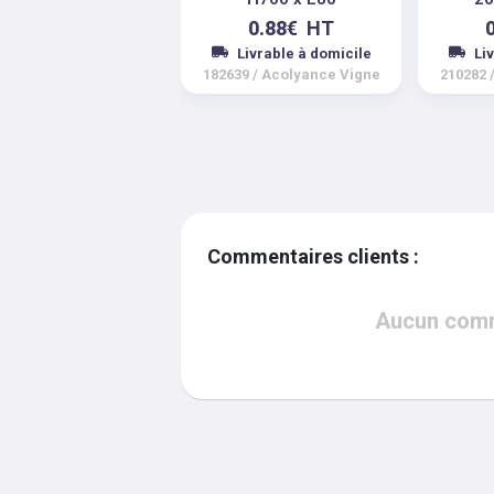
0.88
€
HT
Livrable à domicile
Li
182639
/
Acolyance Vigne
210282
Commentaires clients :
Aucun comme