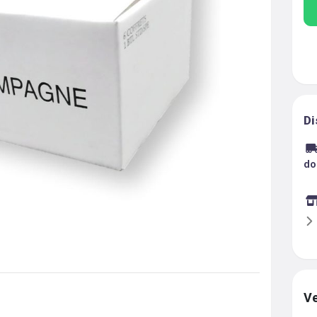
Di
do
Ve