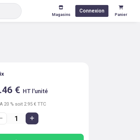
Connexion
Magasins
Panier
ix
.46
€
HT l'unité
VA
20
% soit
2.95
€ TTC