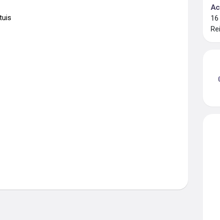
Ac
uis

16
Re
 