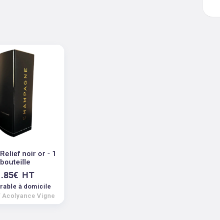
Relief noir or - 1
bouteille
1.85
€
HT
vrable à domicile
/
Acolyance Vigne