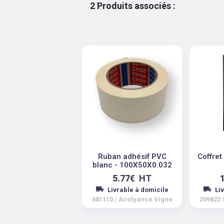
2
Produits associés
:
Ruban adhésif PVC
Coffret 
blanc - 100X50X0.032
5.77
€
HT
Livrable à domicile
Li
681110
/
Acolyance Vigne
209822