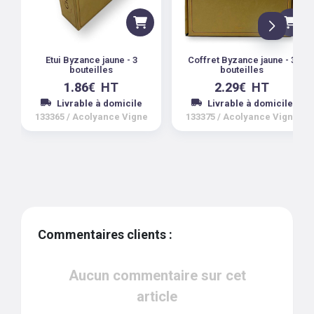
Etui Byzance jaune - 3
Coffret Byzance jaune - 3
bouteilles
bouteilles
1.86
€
HT
2.29
€
HT
Livrable à domicile
Livrable à domicile
133365
/
Acolyance Vigne
133375
/
Acolyance Vigne
Commentaires clients :
Aucun commentaire sur cet
article