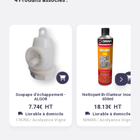
Soupape d'échappement -
Nettoyant Brillanteur Inox -
ALGOR
650ml
7.74
€
HT
18.13
€
HT
Livrable à domicile
Livrable à domicile
176755
/
Acolyance Vigne
509455
/
Acolyance Vigne