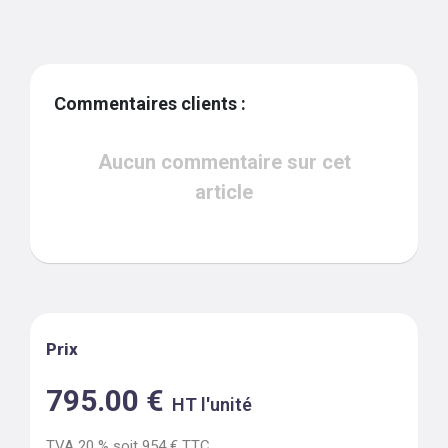
Commentaires clients :
Aucun commentaire sur cet
article
Prix
795.00
€
HT l'unité
TVA
20
% soit
954
€ TTC