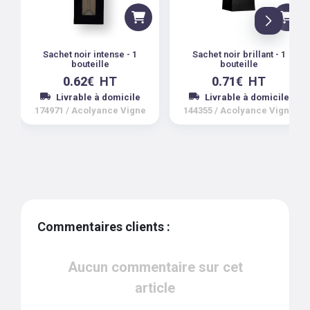
Sachet noir intense - 1
Sachet noir brillant - 1
bouteille
bouteille
0.62
€
HT
0.71
€
HT
Livrable à domicile
Livrable à domicile
174971
/
Acolyance Vigne
144355
/
Acolyance Vigne
Commentaires clients :
Aucun commentaire sur cet
article