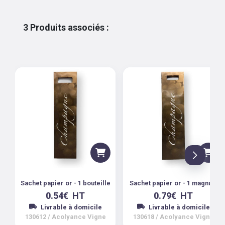
3
Produits associés
:
Sachet papier or - 1 bouteille
Sachet papier or - 1 magnum
0.54
€
HT
0.79
€
HT
Livrable à domicile
Livrable à domicile
130612
/
Acolyance Vigne
130618
/
Acolyance Vigne