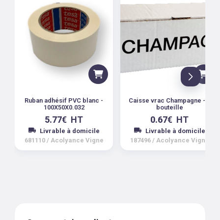
Ruban adhésif PVC blanc -
Caisse vrac Champagne - 1
100X50X0.032
bouteille
5.77
€
HT
0.67
€
HT
Livrable à domicile
Livrable à domicile
681110
/
Acolyance Vigne
187496
/
Acolyance Vigne