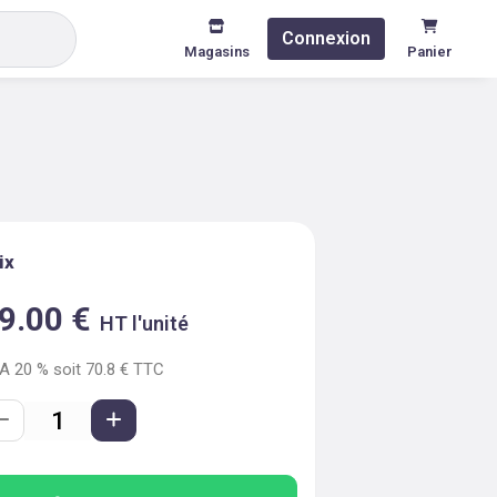
Connexion
Magasins
Panier
ix
9.00
€
HT l'unité
VA
20
% soit
70.8
€ TTC