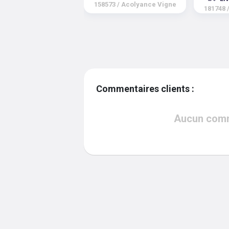
158573
/
Acolyance Vigne
181748
Commentaires clients :
Aucun comme