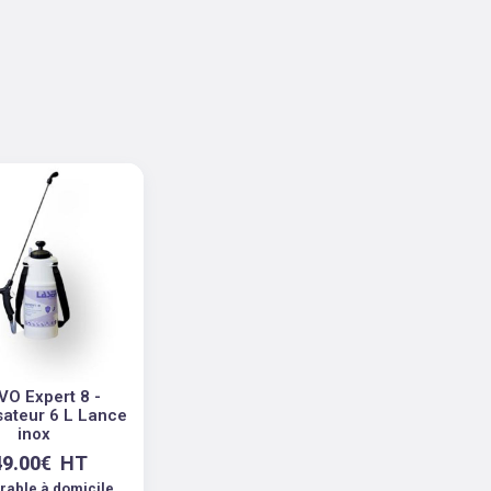
VO Expert 8 -
sateur 6 L Lance
inox
49.00
€
HT
vrable à domicile