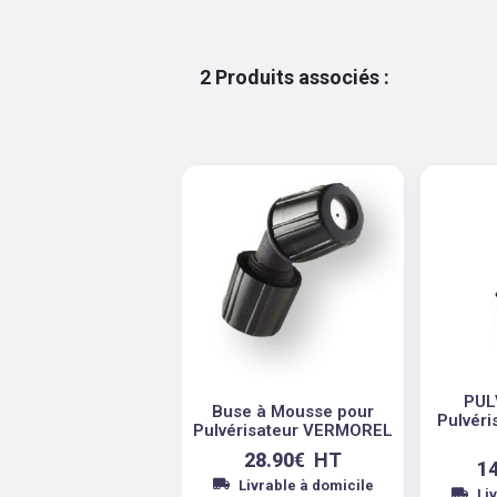
2
Produits associés
:
PUL
Buse à Mousse pour
Pulvéri
Pulvérisateur VERMOREL
28.90
€
HT
1
Livrable à domicile
Li