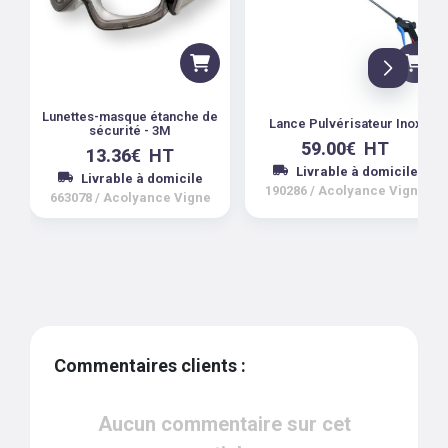
Lunettes-masque étanche de
Lance Pulvérisateur Inox
sécurité - 3M
59.00
€
HT
13.36
€
HT
Livrable à domicile
Livrable à domicile
190286
/
Acolyance Vigne
663078
/
Acolyance Vigne
Commentaires clients :
Aucun commentaire sur cet